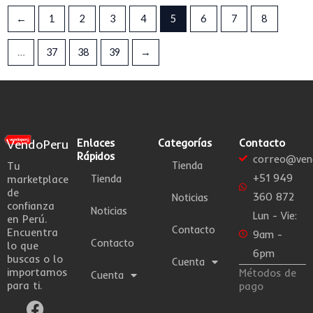
←
1
2
3
4
5
6
7
8
…
37
38
39
→
VendoPeru
Enlaces
Categorías
Contacto
Rápidos
correo@ven
Tienda
Tu
+51 949
Tienda
marketplace
de
360 872
Noticias
confianza
Noticias
Lun - Vie:
en Perú.
Contacto
Encuentra
9am -
Contacto
lo que
6pm
buscas o lo
Cuenta
importamos
Métodos de
Cuenta
para ti.
pago
F
I
W