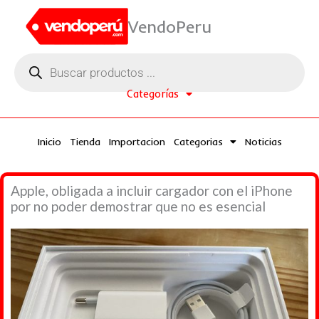
Ir
VendoPeru
al
contenido
Búsqueda
de
productos
Categorías
Inicio
Tienda
Importacion
Categorias
Noticias
Apple, obligada a incluir cargador con el iPhone
por no poder demostrar que no es esencial