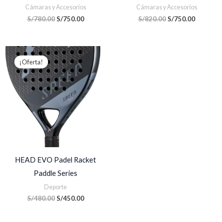
Cámaras y Accesorios
Cámaras y Accesorios
S/
780.00
S/
750.00
S/
820.00
S/
750.00
El
El
precio
precio
¡Oferta!
original
actual
era:
es:
S/480.00.
S/450.00.
HEAD EVO Padel Racket
Paddle Series
Deporte
S/
480.00
S/
450.00