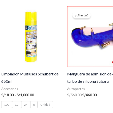
Rango
El
El
de
precio
precio
¡Oferta!
precios:
original
actual
desde
era:
es:
S/18.00
S/560.00.
S/460.00.
hasta
S/1,000.00
Limpiador Multiusos Schubert de
Manguera de admision de 
650ml
turbo de silicona Subaru
Accesorios
Autopartes
S/
18.00
-
S/
1,000.00
S/
560.00
S/
460.00
100
12
24
6
Unidad