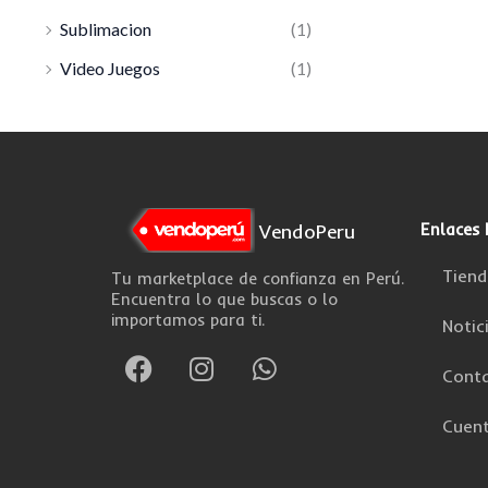
Sublimacion
(1)
Video Juegos
(1)
VendoPeru
Enlaces 
Tiend
Tu marketplace de confianza en Perú.
Encuentra lo que buscas o lo
importamos para ti.
Notic
F
I
W
a
n
h
Cont
c
s
a
Cuen
e
t
t
b
a
s