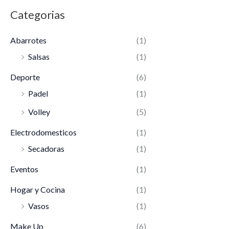
Categorias
Abarrotes
(1)
Salsas
(1)
Deporte
(6)
Padel
(1)
Volley
(5)
Electrodomesticos
(1)
Secadoras
(1)
Eventos
(1)
Hogar y Cocina
(1)
Vasos
(1)
Make Up
(6)