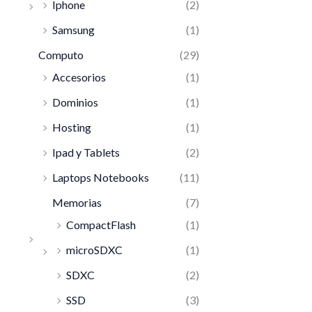
Iphone
(2)
Samsung
(1)
Computo
(29)
Accesorios
(1)
Dominios
(1)
Hosting
(1)
Ipad y Tablets
(2)
Laptops Notebooks
(11)
Memorias
(7)
CompactFlash
(1)
microSDXC
(1)
SDXC
(2)
SSD
(3)