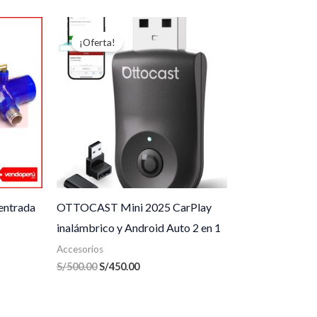
El
El
precio
precio
¡Oferta!
original
actual
era:
es:
S/500.00.
S/450.00.
entrada
OTTOCAST Mini 2025 CarPlay
inalámbrico y Android Auto 2 en 1
Accesorios
S/
500.00
S/
450.00