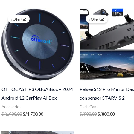
El
El
El
El
precio
precio
precio
precio
¡Oferta!
¡Oferta!
original
actual
original
actual
era:
es:
era:
es:
S/1,900.00.
S/1,700.00.
S/900.00.
S/800.00.
OTTOCAST P3 OttoAiBox – 2024
Pelsee S12 Pro Mirror Da
Android 12 CarPlay AI Box
con sensor STARVIS 2
Accesorios
Dash Cam
S/
1,900.00
S/
1,700.00
S/
900.00
S/
800.00