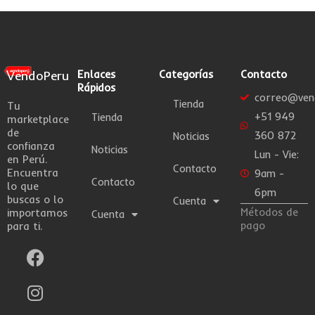
VendoPeru
Enlaces
Categorías
Contacto
Rápidos
correo@ven
Tienda
Tu
+51 949
Tienda
marketplace
de
360 872
Noticias
confianza
Noticias
Lun - Vie:
en Perú.
Contacto
Encuentra
9am -
Contacto
lo que
6pm
buscas o lo
Cuenta
Métodos de
importamos
Cuenta
pago
para ti.
F
I
W
a
n
h
c
s
a
e
t
t