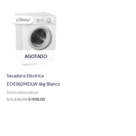
El
El
precio
precio
¡Oferta!
original
actual
era:
es:
S/1,100.00.
S/900.00.
AGOTADO
Secadora Eléctrica
EDE062MDLW 6kg Blanco
Electrodomesticos
S/
1,100.00
S/
900.00