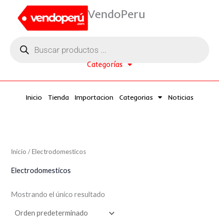
Ir
VendoPeru
al
contenido
Búsqueda
de
productos
Categorías
Inicio
Tienda
Importacion
Categorias
Noticias
Inicio
/ Electrodomesticos
Electrodomesticos
Mostrando el único resultado