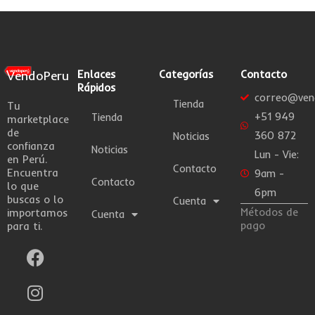
VendoPeru
Enlaces
Categorías
Contacto
Rápidos
correo@ven
Tienda
Tu
+51 949
Tienda
marketplace
de
360 872
Noticias
confianza
Noticias
Lun - Vie:
en Perú.
Contacto
Encuentra
9am -
Contacto
lo que
6pm
buscas o lo
Cuenta
Métodos de
importamos
Cuenta
pago
para ti.
F
I
W
a
n
h
c
s
a
e
t
t