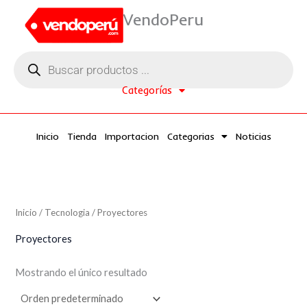
Ir
VendoPeru
al
contenido
Búsqueda
de
productos
Categorías
Inicio
Tienda
Importacion
Categorias
Noticias
Inicio
/
Tecnologia
/ Proyectores
Proyectores
Mostrando el único resultado