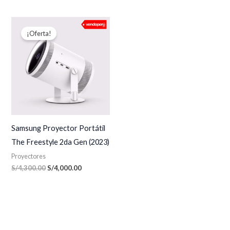
El
El
precio
precio
¡Oferta!
original
actual
era:
es:
S/4,300.00.
S/4,000.00.
Samsung Proyector Portátil
The Freestyle 2da Gen (2023)
Proyectores
S/
4,300.00
S/
4,000.00