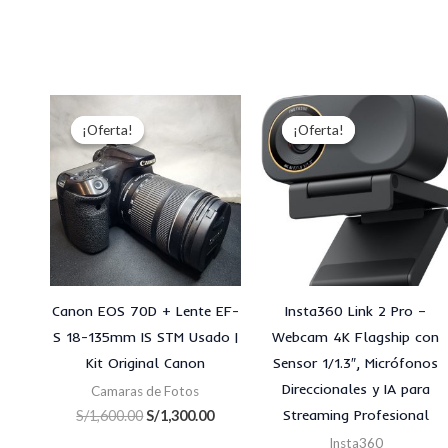
El
El
El
El
precio
precio
precio
preci
¡Oferta!
¡Oferta!
¡Oferta!
¡Oferta!
original
actual
original
actu
era:
es:
era:
es:
S/1,600.00.
S/1,300.00.
S/850.00.
S/800
Canon EOS 70D + Lente EF-
Insta360 Link 2 Pro –
S 18-135mm IS STM Usado |
Webcam 4K Flagship con
Kit Original Canon
Sensor 1/1.3″, Micrófonos
Direccionales y IA para
Camaras de Fotos
Streaming Profesional
S/
1,600.00
S/
1,300.00
Insta360