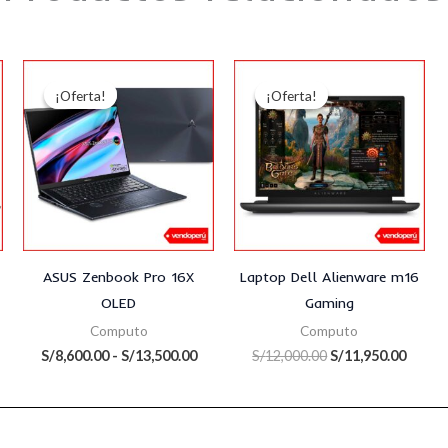
Rango
El
El
ecio
de
precio
precio
¡Oferta!
¡Oferta!
¡Oferta!
¡Oferta!
tual
precios:
original
actua
:
desde
era:
es:
11,500.00.
S/8,600.00
S/12,000.00.
S/11,9
hasta
S/13,500.00
ASUS Zenbook Pro 16X
Laptop Dell Alienware m16
OLED
Gaming
Computo
Computo
S/
8,600.00
-
S/
13,500.00
S/
12,000.00
S/
11,950.00