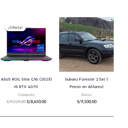
El
El
precio
precio
¡Oferta!
¡Oferta!
l
original
actual
era:
es:
50.00.
S/9,519.00.
S/8,650.00.
ASUS ROG Strix G16 (2023)
Subaru Forester 2.5xt (
i9 RTX 4070
Precio en dólares)
Computo
Autos
S/
9,519.00
S/
8,650.00
S/
9,500.00