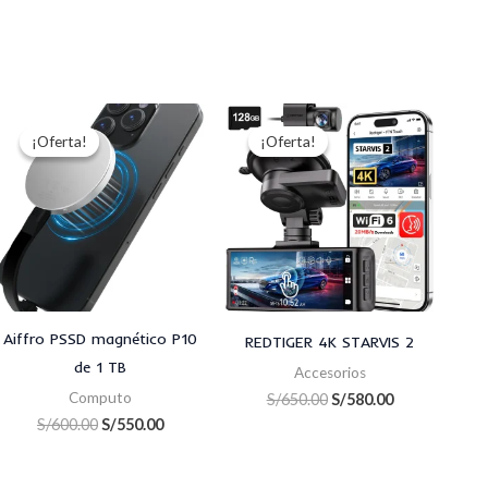
El
El
El
El
precio
precio
precio
precio
¡Oferta!
¡Oferta!
¡Oferta!
¡Oferta!
original
actual
original
actual
era:
es:
era:
es:
.00.
S/600.00.
S/550.00.
S/650.00.
S/580.00.
Aiffro PSSD magnético P10
REDTIGER 4K STARVIS 2
de 1 TB
Accesorios
Computo
S/
650.00
S/
580.00
S/
600.00
S/
550.00