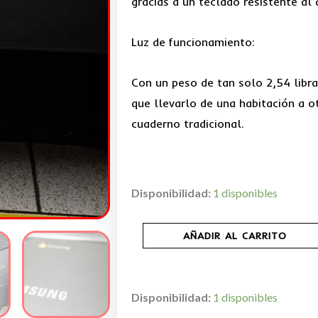
gracias a un teclado resistente al 
Luz de funcionamiento:
Con un peso de tan solo 2,54 libra
que llevarlo de una habitación a o
cuaderno tradicional.
Chromebook
Disponibilidad:
1 disponibles
3
-
AÑADIR AL CARRITO
Samsung
Electronics
XE500C13
Disponibilidad:
1 disponibles
2GB