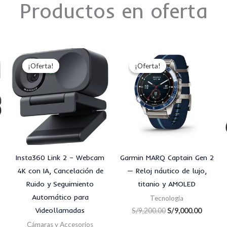
Productos en oferta
El
El
El
El
o
precio
precio
precio
precio
¡Oferta!
¡Oferta!
¡Oferta!
¡Oferta!
al
original
actual
original
actual
era:
es:
era:
es:
.00.
S/700.00.
S/650.00.
S/9,200.00.
S/9,000
Insta360 Link 2 – Webcam
Garmin MARQ Captain Gen 2
4K con IA, Cancelación de
— Reloj náutico de lujo,
Ruido y Seguimiento
titanio y AMOLED
Automático para
Tecnologia
Videollamadas
S/
9,200.00
S/
9,000.00
Cámaras y Accesorios