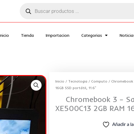
Búsqueda
de
productos
Inicio
Tienda
Importacion
Categorias
Noticia
Inicio
/
Tecnologia
/
Computo
/ Chromebook 
16GB SSD portátil, 11.6″
Chromebook 3 – Sa
XE500C13 2GB RAM 16G
Añadir a la