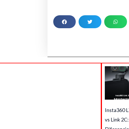
RAM
16GB
SSD
portátil,
11.6"
cantidad
Insta360 L
vs Link 2C: