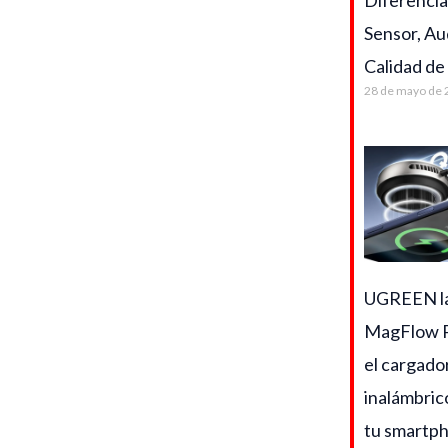
Diferencia
Sensor, Au
Calidad de
28 de mayo de 
UGREEN l
MagFlow P
el cargado
inalámbric
tu smartp