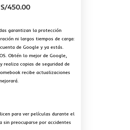
S/
450.00
El
El
precio
precio
das garantizan la protección
original
actual
uración ni largos tiempos de carga:
 cuenta de Google y ya estás.
era:
es:
S. Obtén lo mejor de Google,
S/550.00.
S/450.00.
 realiza copias de seguridad de
romebook recibe actualizaciones
ejorará.
licen para ver películas durante el
a sin preocuparse por accidentes