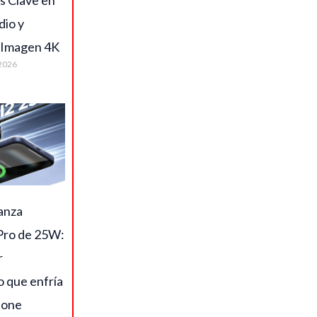
s Clave en
dio y
 Imagen 4K
2026
anza
ro de 25W:
r
o que enfría
hone