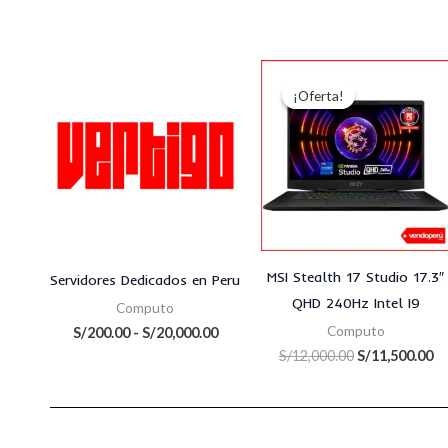
Rango
El
El
de
precio
pr
¡Oferta!
¡Oferta!
precios:
original
ac
desde
era:
es
S/200.00
S/12,000.00.
S/
hasta
S/20,000.00
MSI Stealth 17 Studio 17.3″
Servidores Dedicados en Peru
QHD 240Hz Intel I9
Computo
Computo
S/
200.00
-
S/
20,000.00
S/
12,000.00
S/
11,500.00