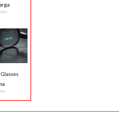
arga
2026
 Glasses
ma
026