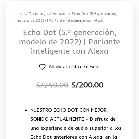
Inicio
/
Tecnologia
/
Amazon
/ Echo Dot (5.ª generación,
modelo de 2022) | Parlante inteligente con Alexa
Echo Dot (5.ª generación,
modelo de 2022) | Parlante
inteligente con Alexa
Añadir a la lista de deseos
S/
249.00
S/
200.00
El
El
precio
precio
NUESTRO ECHO DOT CON MEJOR
original
actual
SONIDO ACTUALMENTE – Disfruta de
una experiencia de audio superior a los
era:
es:
Echo Dot anteriores con Alexa, en la