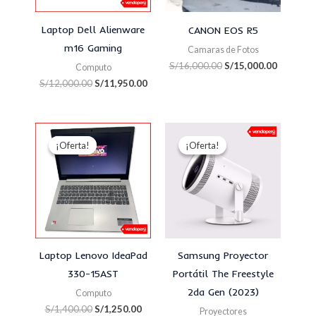
Laptop Dell Alienware
CANON EOS R5
m16 Gaming
Camaras de Fotos
S/
16,000.00
S/
15,000.00
Computo
S/
12,000.00
S/
11,950.00
El
El
El
El
precio
precio
precio
precio
¡Oferta!
¡Oferta!
¡Oferta!
¡Oferta!
original
actual
original
actual
era:
es:
era:
es:
S/1,400.00.
S/1,250.00.
S/4,300.00.
S/4,000.00
Laptop Lenovo IdeaPad
Samsung Proyector
330-15AST
Portátil The Freestyle
2da Gen (2023)
Computo
S/
1,400.00
S/
1,250.00
Proyectores