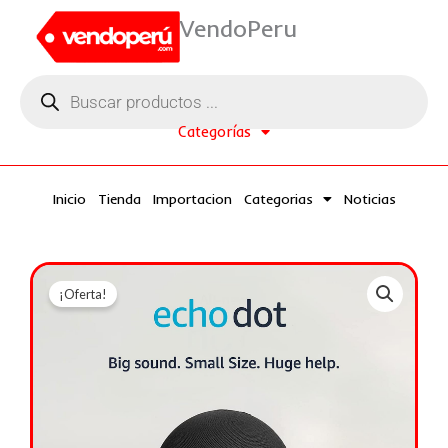
Ir
VendoPeru
al
contenido
Búsqueda
de
productos
Categorías
Inicio
Tienda
Importacion
Categorias
Noticias
¡Oferta!