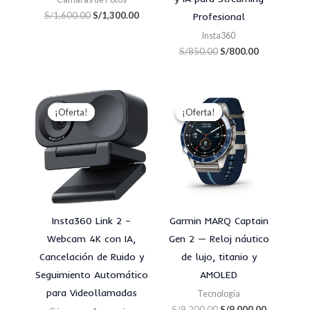
S/
1,600.00
S/
1,300.00
Profesional
Insta360
S/
850.00
S/
800.00
El
El
El
El
precio
precio
precio
precio
¡Oferta!
¡Oferta!
¡Oferta!
¡Oferta!
original
actual
original
actual
era:
es:
era:
es:
S/700.00.
S/650.00.
S/9,200.00.
S/9,000.00
Insta360 Link 2 –
Garmin MARQ Captain
Webcam 4K con IA,
Gen 2 — Reloj náutico
Cancelación de Ruido y
de lujo, titanio y
Seguimiento Automático
AMOLED
para Videollamadas
Tecnologia
S/
9,200.00
S/
9,000.00