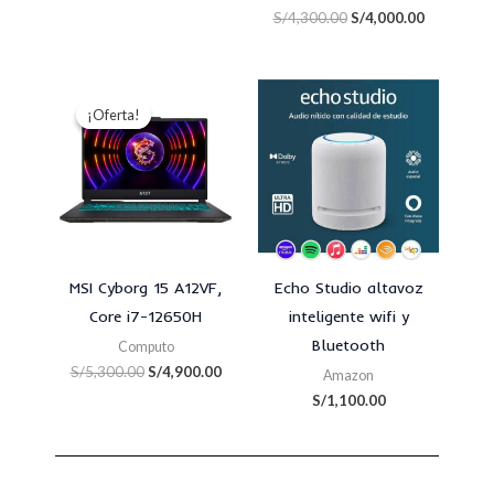
S/
4,300.00
S/
4,000.00
El
El
precio
precio
¡Oferta!
¡Oferta!
original
actual
era:
es:
S/5,300.00.
S/4,900.00.
MSI Cyborg 15 A12VF,
Echo Studio altavoz
Core i7-12650H
inteligente wifi y
Bluetooth
Computo
S/
5,300.00
S/
4,900.00
Amazon
S/
1,100.00