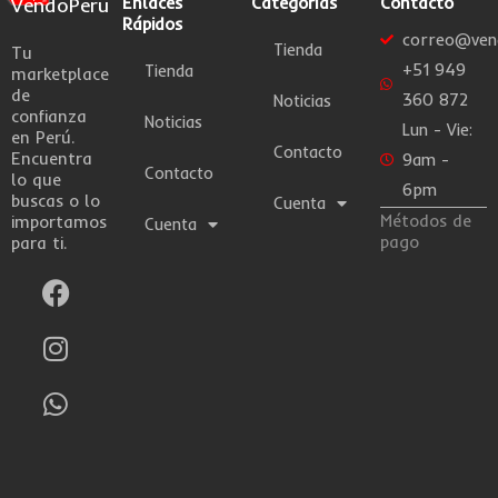
VendoPeru
Enlaces
Categorías
Contacto
Rápidos
correo@ven
Tienda
Tu
+51 949
Tienda
marketplace
de
360 872
Noticias
confianza
Noticias
Lun - Vie:
en Perú.
Contacto
Encuentra
9am -
Contacto
lo que
6pm
buscas o lo
Cuenta
Métodos de
importamos
Cuenta
pago
para ti.
F
I
W
a
n
h
c
s
a
e
t
t
b
a
s
o
g
a
o
r
p
k
a
p