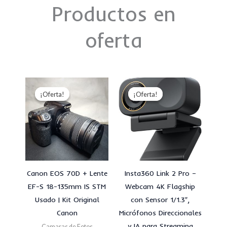
Productos en
oferta
El
El
El
El
precio
precio
precio
precio
¡Oferta!
¡Oferta!
¡Oferta!
¡Oferta!
original
actual
original
actual
era:
es:
era:
es:
S/1,600.00.
S/1,300.00.
S/850.00.
S/800.00.
Canon EOS 70D + Lente
Insta360 Link 2 Pro –
EF-S 18-135mm IS STM
Webcam 4K Flagship
Usado | Kit Original
con Sensor 1/1.3″,
Canon
Micrófonos Direccionales
y IA para Streaming
Camaras de Fotos