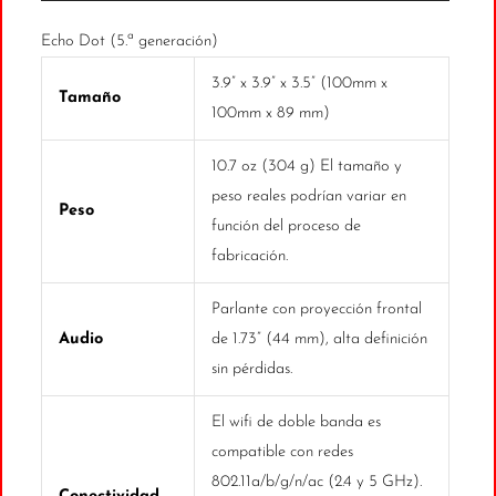
Echo Dot (5.ª generación)
3.9” x 3.9” x 3.5” (100mm x
Tamaño
100mm x 89 mm)
10.7 oz (304 g) El tamaño y
peso reales podrían variar en
Peso
función del proceso de
fabricación.
Parlante con proyección frontal
Audio
de 1.73” (44 mm), alta definición
sin pérdidas.
El wifi de doble banda es
compatible con redes
802.11a/b/g/n/ac (2.4 y 5 GHz).