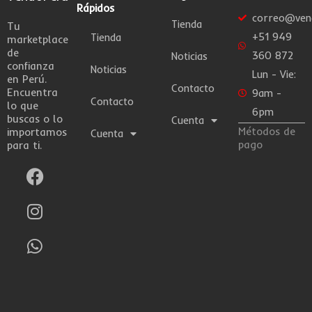
Rápidos
correo@ven
Tienda
Tu
+51 949
Tienda
marketplace
de
360 872
Noticias
confianza
Noticias
Lun - Vie:
en Perú.
Contacto
Encuentra
9am -
Contacto
lo que
6pm
buscas o lo
Cuenta
Métodos de
importamos
Cuenta
pago
para ti.
F
I
W
a
n
h
c
s
a
e
t
t
b
a
s
o
g
a
o
r
p
k
a
p
m