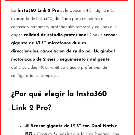
Micrófonos
Direccionales
La
Insta360 Link 2 Pro
es la webcam 4K insignia más
y
avanzada de Insta360, diseñada para creadores de
IA
contenido, streamers, profesionales remotos y equipos que
para
exigen
calidad de estudio profesional
. Con un
sensor
Streaming
gigante de 1/1.3″
,
micrófonos duales
Profesional
direccionales
,
cancelación de ruido por IA
,
gimbal
cantidad
motorizado de 2 ejes
y
seguimiento inteligente
,
obtienes video 4K ultra nítido y audio profesional sin
configuraciones complejas.
¿Por qué elegir la Insta360
Link 2 Pro?
Sensor gigante de 1/1.3″ con Dual Native
ISO
– Captura 3x más luz que la Link 2 normal, con