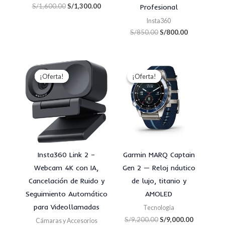
S/
1,600.00
S/
1,300.00
Profesional
Insta360
S/
850.00
S/
800.00
El
El
El
El
precio
precio
precio
precio
¡Oferta!
¡Oferta!
¡Oferta!
¡Oferta!
original
actual
original
actual
era:
es:
era:
es:
S/700.00.
S/650.00.
S/9,200.00.
S/9,000.00
Insta360 Link 2 –
Garmin MARQ Captain
Webcam 4K con IA,
Gen 2 — Reloj náutico
Cancelación de Ruido y
de lujo, titanio y
Seguimiento Automático
AMOLED
para Videollamadas
Tecnologia
S/
9,200.00
S/
9,000.00
Cámaras y Accesorios