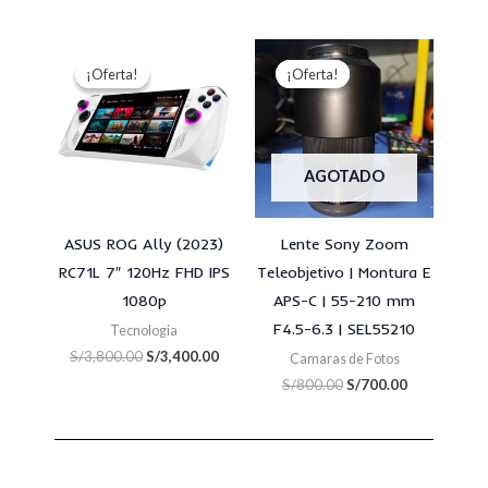
El
El
El
El
precio
precio
precio
precio
¡Oferta!
¡Oferta!
¡Oferta!
¡Oferta!
original
actual
original
actual
era:
es:
era:
es:
S/3,800.00.
S/3,400.00.
S/800.00.
S/700.00.
AGOTADO
ASUS ROG Ally (2023)
Lente Sony Zoom
RC71L 7″ 120Hz FHD IPS
Teleobjetivo | Montura E
1080p
APS-C | 55-210 mm
F4.5-6.3 | SEL55210
Tecnologia
S/
3,800.00
S/
3,400.00
Camaras de Fotos
S/
800.00
S/
700.00