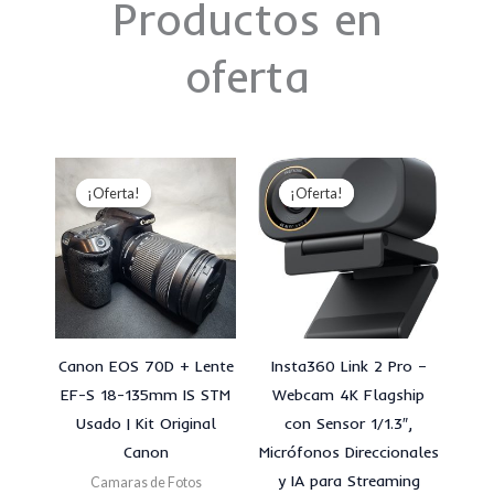
Productos en
oferta
El
El
El
El
precio
precio
precio
precio
¡Oferta!
¡Oferta!
¡Oferta!
¡Oferta!
original
actual
original
actual
era:
es:
era:
es:
S/1,600.00.
S/1,300.00.
S/850.00.
S/800.00.
Canon EOS 70D + Lente
Insta360 Link 2 Pro –
EF-S 18-135mm IS STM
Webcam 4K Flagship
Usado | Kit Original
con Sensor 1/1.3″,
Canon
Micrófonos Direccionales
y IA para Streaming
Camaras de Fotos