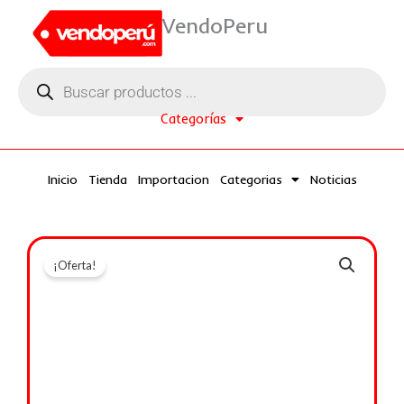
Ir
VendoPeru
al
contenido
Búsqueda
de
productos
Categorías
Inicio
Tienda
Importacion
Categorias
Noticias
¡Oferta!