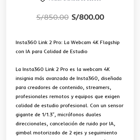
S/
850.00
S/
800.00
El
El
precio
precio
Insta360 Link 2 Pro: La Webcam 4K Flagship
original
actual
con IA para Calidad de Estudio
era:
es:
La Insta360 Link 2 Pro es la webcam 4K
S/850.00.
S/800.00.
insignia más avanzada de Insta360, diseñada
para creadores de contenido, streamers,
profesionales remotos y equipos que exigen
calidad de estudio profesional. Con un sensor
gigante de 1/1.3″, micrófonos duales
direccionales, cancelación de ruido por IA,
gimbal motorizado de 2 ejes y seguimiento