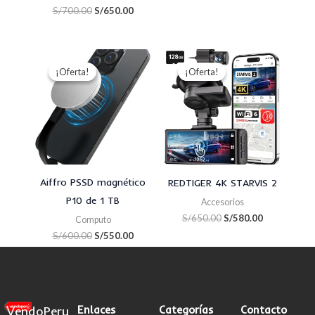
S/
700.00
S/
650.00
El
El
El
El
precio
precio
precio
precio
¡Oferta!
¡Oferta!
¡Oferta!
¡Oferta!
original
actual
original
actual
era:
es:
era:
es:
S/600.00.
S/550.00.
S/650.00.
S/580.00.
Aiffro PSSD magnético
REDTIGER 4K STARVIS 2
P10 de 1 TB
Accesorios
S/
650.00
S/
580.00
Computo
S/
600.00
S/
550.00
VendoPeru
Enlaces
Categorías
Contacto