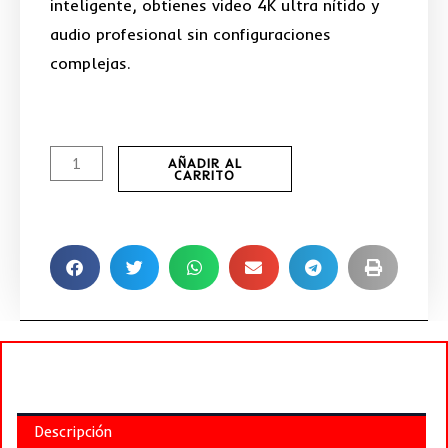
inteligente, obtienes video 4K ultra nítido y
audio profesional sin configuraciones
complejas.
Insta360
AÑADIR AL
CARRITO
Link
2
Pro
–
Webcam
4K
Flagship
con
Sensor
1/1.3",
Descripción