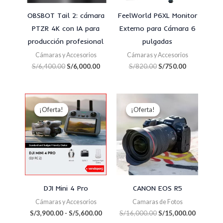
OBSBOT Tail 2: cámara
FeelWorld P6XL Monitor
PTZR 4K con IA para
Externo para Cámara 6
producción profesional
pulgadas
Cámaras y Accesorios
Cámaras y Accesorios
S/
6,400.00
S/
6,000.00
S/
820.00
S/
750.00
Rango
El
El
de
precio
precio
¡Oferta!
¡Oferta!
¡Oferta!
¡Oferta!
precios:
original
actual
desde
era:
es:
S/3,900.00
S/16,000.00.
S/15,000
hasta
S/5,600.00
DJI Mini 4 Pro
CANON EOS R5
Cámaras y Accesorios
Camaras de Fotos
S/
3,900.00
-
S/
5,600.00
S/
16,000.00
S/
15,000.00