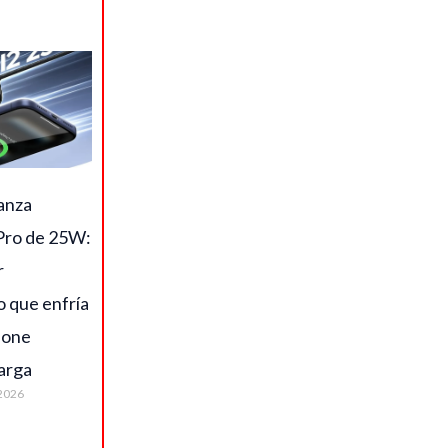
anza
ro de 25W:
r
o que enfría
hone
arga
2026