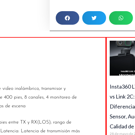
transmisión
de
video
inalámbrico
Hollyland
Mars
400S
PRO
SDI
/
Insta360 L
video inalámbrico, transmisor y
HDMI
vs Link 2C:
e 400 pies, 8 canales, 4 monitoreo de
cantidad
Diferencia
dos de escena
Sensor, Au
pies entre TX y RX(LOS); rango de
Calidad de
Latencia: Latencia de transmisión más
28 de mayo de 