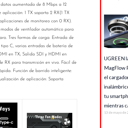
e datos aumentada de 8 Mbps a 12
 aplicación: 1 TX soporta 2 RX(1 TX
 aplicaciones de monitoreo con 0 RX).
 modos de ventilador automático para
paro. Tres formas de carga: Entrada de
tipo C, varias entradas de batería de
 HDMI en TX; Salida SDI y HDMI en
UGREEN l
e RX para transmisión en vivo. Fácil de
MagFlow P
ápida. Función de barrido inteligente:
el cargado
ualización de aplicación: Soporta
inalámbric
tu smartp
mientras c
13 de mayo de 