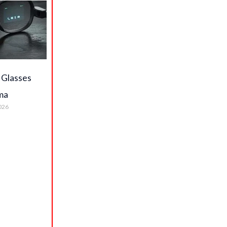
 Glasses
ma
026