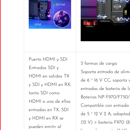
Puerto HDMI y SDI
3 formas de carga
Entradas SDI y
Soporta entrada de alim
HDMI en salidas TX
de 6 ~ 16 V CC; soporta 
y SDI y HDMI en RX;
entradas de batería de la
tanto SDI como
Baterías NP-F970/F750/
HDMI o una de ellas
Compatible con entrada 
entradas en TX, SDI
de 5 ~ 12 V 2 A; adapta
y HDMI en RX se
(12 V) > batería F970 (8
pueden emitir al