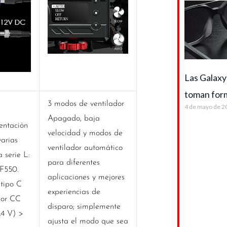
Las Galaxy
toman for
3 modos de ventilador
4 de mayo de 2
Apagado, baja
entación
velocidad y modos de
varias
ventilador automático
 serie L:
para diferentes
F550.
aplicaciones y mejores
tipo C
experiencias de
dor CC
disparo; simplemente
.4 V) >
ajusta el modo que sea