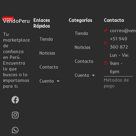
VendoPeru
Enlaces
Categorías
Contacto
Rápidos
correo@ven
Tienda
Tu
+51 949
Tienda
marketplace
de
360 872
Noticias
confianza
Noticias
Lun - Vie:
en Perú.
Contacto
Encuentra
9am -
Contacto
lo que
6pm
buscas o lo
Cuenta
Métodos de
importamos
Cuenta
pago
para ti.
F
I
W
a
n
h
c
s
a
e
t
t
b
a
s
o
g
a