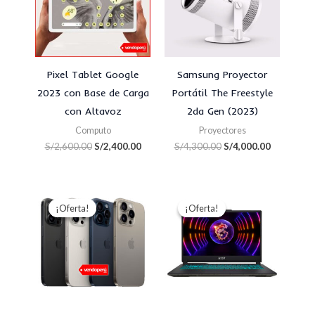
Pixel Tablet Google
Samsung Proyector
2023 con Base de Carga
Portátil The Freestyle
con Altavoz
2da Gen (2023)
Computo
Proyectores
S/
2,600.00
S/
2,400.00
S/
4,300.00
S/
4,000.00
Rango
El
El
de
precio
precio
¡Oferta!
¡Oferta!
¡Oferta!
¡Oferta!
precios:
original
actual
desde
era:
es:
S/5,900.00
S/5,300.00.
S/4,900.00
hasta
S/7,400.00