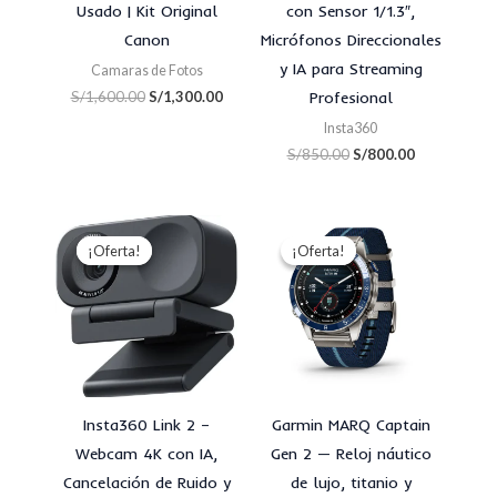
Usado | Kit Original
con Sensor 1/1.3″,
Canon
Micrófonos Direccionales
y IA para Streaming
Camaras de Fotos
S/
1,600.00
S/
1,300.00
Profesional
Insta360
S/
850.00
S/
800.00
El
El
El
El
precio
precio
precio
precio
¡Oferta!
¡Oferta!
¡Oferta!
¡Oferta!
original
actual
original
actual
era:
es:
era:
es:
S/700.00.
S/650.00.
S/9,200.00.
S/9,000.00
Insta360 Link 2 –
Garmin MARQ Captain
Webcam 4K con IA,
Gen 2 — Reloj náutico
Cancelación de Ruido y
de lujo, titanio y