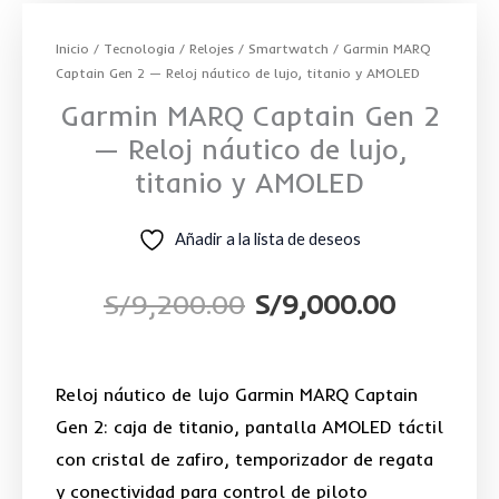
Inicio
/
Tecnologia
/
Relojes / Smartwatch
/ Garmin MARQ
Captain Gen 2 — Reloj náutico de lujo, titanio y AMOLED
Garmin MARQ Captain Gen 2
— Reloj náutico de lujo,
titanio y AMOLED
Añadir a la lista de deseos
S/
9,200.00
S/
9,000.00
El
El
precio
precio
Reloj náutico de lujo Garmin MARQ Captain
original
actual
Gen 2: caja de titanio, pantalla AMOLED táctil
con cristal de zafiro, temporizador de regata
era:
es:
y conectividad para control de piloto