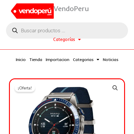
Ir
VendoPeru
al
contenido
Búsqueda
de
productos
Categorías
Inicio
Tienda
Importacion
Categorias
Noticias
¡Oferta!