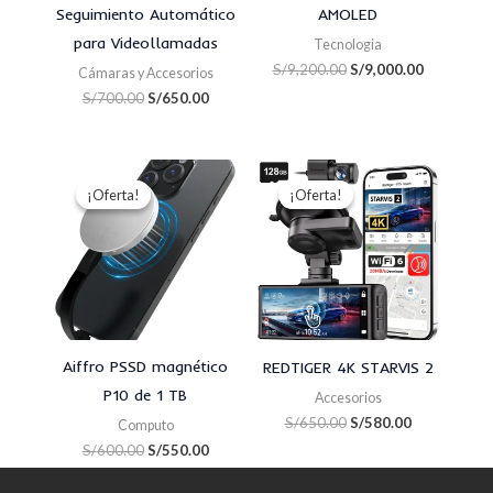
Seguimiento Automático
AMOLED
para Videollamadas
Tecnologia
S/
9,200.00
S/
9,000.00
Cámaras y Accesorios
S/
700.00
S/
650.00
El
El
El
El
precio
precio
precio
precio
¡Oferta!
¡Oferta!
¡Oferta!
¡Oferta!
original
actual
original
actual
era:
es:
era:
es:
S/600.00.
S/550.00.
S/650.00.
S/580.00.
Aiffro PSSD magnético
REDTIGER 4K STARVIS 2
P10 de 1 TB
Accesorios
S/
650.00
S/
580.00
Computo
S/
600.00
S/
550.00