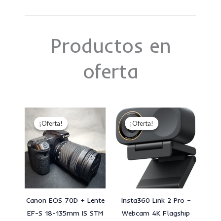
Productos en
oferta
El
El
El
El
precio
precio
precio
precio
¡Oferta!
¡Oferta!
¡Oferta!
¡Oferta!
original
actual
original
actual
era:
es:
era:
es:
S/1,600.00.
S/1,300.00.
S/850.00.
S/800.00.
Canon EOS 70D + Lente
Insta360 Link 2 Pro –
EF-S 18-135mm IS STM
Webcam 4K Flagship