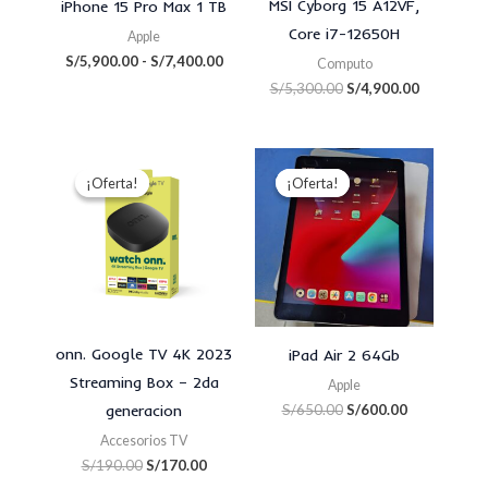
MSI Cyborg 15 A12VF,
iPhone 15 Pro Max 1 TB
Core i7-12650H
Apple
S/
5,900.00
-
S/
7,400.00
Computo
S/
5,300.00
S/
4,900.00
El
El
El
El
precio
precio
precio
precio
¡Oferta!
¡Oferta!
¡Oferta!
¡Oferta!
original
actual
original
actual
era:
es:
era:
es:
S/190.00.
S/170.00.
S/650.00.
S/600.00.
onn. Google TV 4K 2023
iPad Air 2 64Gb
Streaming Box – 2da
Apple
generacion
S/
650.00
S/
600.00
Accesorios TV
S/
190.00
S/
170.00