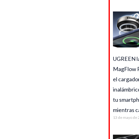
UGREEN l
MagFlow P
el cargado
inalámbric
tu smartp
mientras c
13 de mayo de 