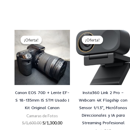
El
El
El
El
precio
precio
precio
preci
¡Oferta!
¡Oferta!
¡Oferta!
¡Oferta!
original
actual
original
actu
era:
es:
era:
es:
S/1,600.00.
S/1,300.00.
S/850.00.
S/800
Canon EOS 70D + Lente EF-
Insta360 Link 2 Pro –
S 18-135mm IS STM Usado |
Webcam 4K Flagship con
Kit Original Canon
Sensor 1/1.3″, Micrófonos
Direccionales y IA para
Camaras de Fotos
Streaming Profesional
S/
1,600.00
S/
1,300.00