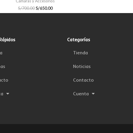
Cámaras y Accesorios
S/
700.00
S/
650.00
Rápidos
Categorías
a
Tienda
ias
Noticias
acto
Contacto
ta
Cuenta