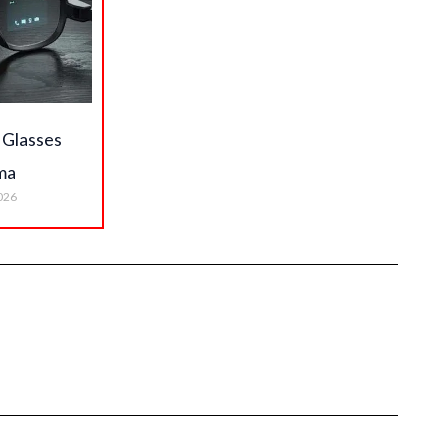
 Glasses
ma
026