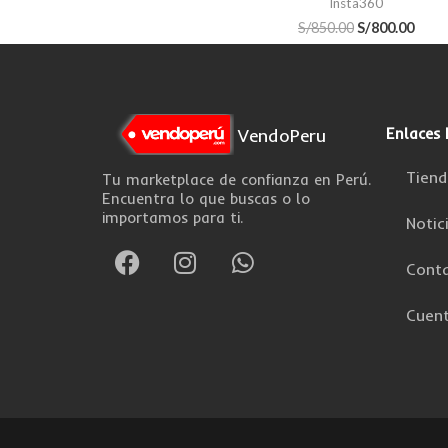
Insta360
S/
850.00
S/
800.00
VendoPeru
Enlaces 
Tiend
Tu marketplace de confianza en Perú.
Encuentra lo que buscas o lo
importamos para ti.
Notic
F
I
W
a
n
h
Cont
c
s
a
Cuen
e
t
t
b
a
s
o
g
a
o
r
p
k
a
p