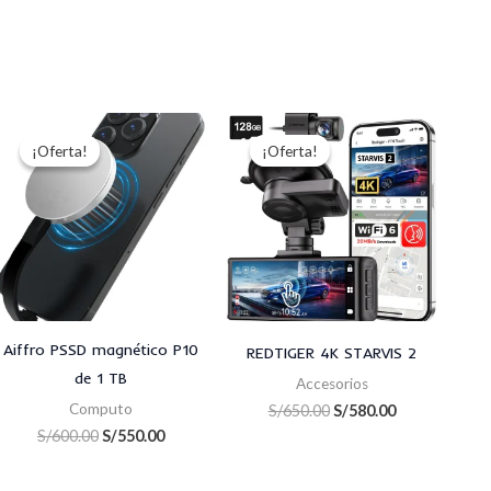
El
El
El
El
precio
precio
precio
precio
¡Oferta!
¡Oferta!
¡Oferta!
¡Oferta!
original
actual
original
actual
era:
es:
era:
es:
.00.
S/600.00.
S/550.00.
S/650.00.
S/580.00.
Aiffro PSSD magnético P10
REDTIGER 4K STARVIS 2
de 1 TB
Accesorios
Computo
S/
650.00
S/
580.00
S/
600.00
S/
550.00