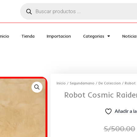
Búsqueda
de
productos
Inicio
Tienda
Importacion
Categorias
Noticia
Inicio
/
Segundamano
/
De Coleccion
/ Robot 
Robot Cosmic Raider
Añadir a la
S/
500.00