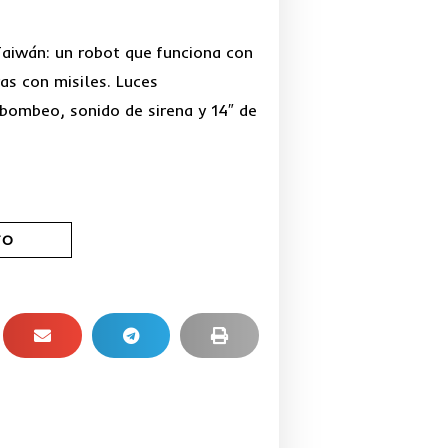
precio
precio
Taiwán: un robot que funciona con
original
actual
as con misiles. Luces
 bombeo, sonido de sirena y 14″ de
era:
es:
S/500.00.
S/450.00.
TO