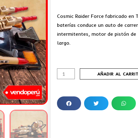
Cosmic Raider Force fabricado en 
baterías conduce un auto de carrer
intermitentes, motor de pistón de
largo.
Robot
AÑADIR AL CARRI
Cosmic
Raider
Force
de
colección
cantidad