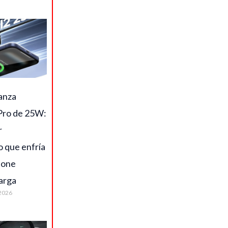
anza
ro de 25W:
r
o que enfría
hone
arga
2026