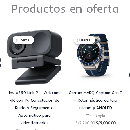
Productos en oferta
El
El
El
El
o
precio
precio
precio
precio
¡Oferta!
¡Oferta!
¡Oferta!
¡Oferta!
al
original
actual
original
actual
era:
es:
era:
es:
.00.
S/700.00.
S/650.00.
S/9,200.00.
S/9,000
Insta360 Link 2 – Webcam
Garmin MARQ Captain Gen 2
4K con IA, Cancelación de
— Reloj náutico de lujo,
Ruido y Seguimiento
titanio y AMOLED
Automático para
Tecnologia
Videollamadas
S/
9,200.00
S/
9,000.00