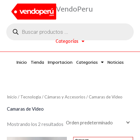
Ir
P
P
VendoPeru
al
r
r
contenido
Búsqueda
e
e
de
productos
c
c
Categorías
i
i
o
o
Inicio
Tienda
Importacion
Categorias
Noticias
í
á
n
x
i
i
Inicio
/
Tecnologia
/
Cámaras y Accesorios
/ Camaras de Video
o
o
Camaras de Video
Mostrando los 2 resultados
El
El
El
El