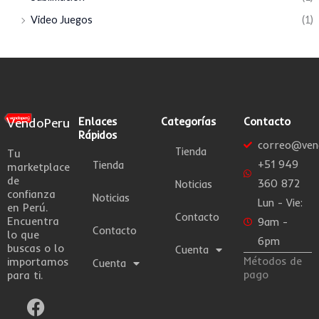
Video Juegos
(1)
VendoPeru
Enlaces
Categorías
Contacto
Rápidos
correo@ven
Tienda
Tu
+51 949
Tienda
marketplace
de
360 872
Noticias
confianza
Noticias
Lun - Vie:
en Perú.
Contacto
Encuentra
9am -
Contacto
lo que
6pm
buscas o lo
Cuenta
Métodos de
importamos
Cuenta
pago
para ti.
F
I
W
a
n
h