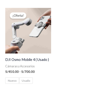
Rango
de
¡Oferta!
precios:
desde
S/450.00
hasta
S/700.00
DJI Osmo Mobile 4 ( Usado )
Cámaras y Accesorios
S/
450.00
-
S/
700.00
Nuevo
Usado