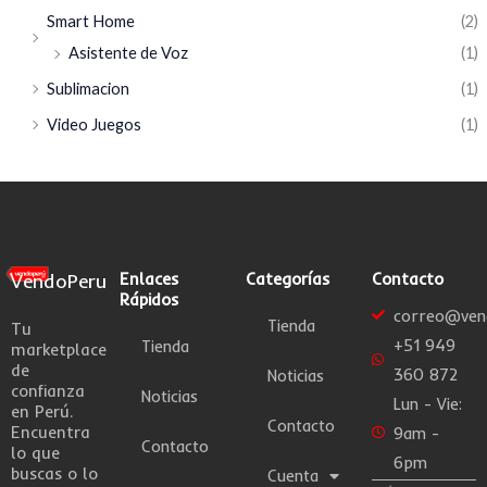
Smart Home
(2)
Asistente de Voz
(1)
Sublimacion
(1)
Video Juegos
(1)
VendoPeru
Enlaces
Categorías
Contacto
Rápidos
correo@ven
Tienda
Tu
+51 949
Tienda
marketplace
de
360 872
Noticias
confianza
Noticias
Lun - Vie:
en Perú.
Contacto
Encuentra
9am -
Contacto
lo que
6pm
buscas o lo
Cuenta