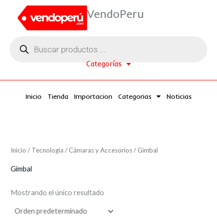
Ir
P
P
VendoPeru
al
r
r
contenido
Búsqueda
e
e
de
productos
c
c
Categorías
i
i
o
o
Inicio
Tienda
Importacion
Categorias
Noticias
í
á
n
x
i
i
Inicio
/
Tecnologia
/
Cámaras y Accesorios
/ Gimbal
o
o
Gimbal
Mostrando el único resultado