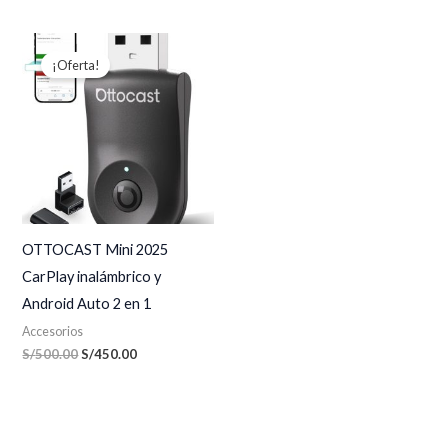
El
El
precio
precio
¡Oferta!
original
actual
era:
es:
S/500.00.
S/450.00.
OTTOCAST Mini 2025
CarPlay inalámbrico y
Android Auto 2 en 1
Accesorios
S/
500.00
S/
450.00