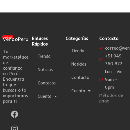
VendoPeru
Enlaces
Categorías
Contacto
Rápidos
correo@ven
Tienda
Tu
+51 949
Tienda
marketplace
de
360 872
Noticias
confianza
Noticias
Lun - Vie:
en Perú.
Contacto
Encuentra
9am -
Contacto
lo que
6pm
buscas o lo
Cuenta
Métodos de
importamos
Cuenta
pago
para ti.
F
I
W
a
n
h
c
s
a