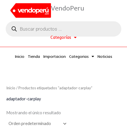
Ir
VendoPeru
al
contenido
Búsqueda
de
productos
Categorías
Inicio
Tienda
Importacion
Categorias
Noticias
Inicio
/ Productos etiquetados “adaptador-carplay”
adaptador-carplay
Mostrando el único resultado