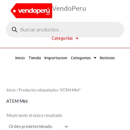
Ir
VendoPeru
al
contenido
Búsqueda
de
productos
Categorías
Inicio
Tienda
Importacion
Categorias
Noticias
Inicio
/ Productos etiquetados “ATEM Mini”
ATEM Mini
Mostrando el único resultado