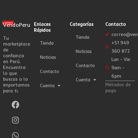
VendoPeru
Enlaces
Categorías
Contacto
Rápidos
correo@ven
Tienda
Tu
+51 949
Tienda
marketplace
de
360 872
Noticias
confianza
Noticias
Lun - Vie:
en Perú.
Contacto
Encuentra
9am -
Contacto
lo que
6pm
buscas o lo
Cuenta
Métodos de
importamos
Cuenta
pago
para ti.
F
I
W
a
n
h
c
s
a
e
t
t
b
a
s