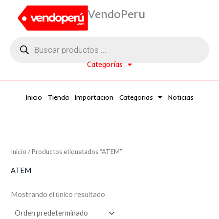
Ir
VendoPeru
al
contenido
Búsqueda
de
productos
Categorías
Inicio
Tienda
Importacion
Categorias
Noticias
Inicio
/ Productos etiquetados “ATEM”
ATEM
Mostrando el único resultado