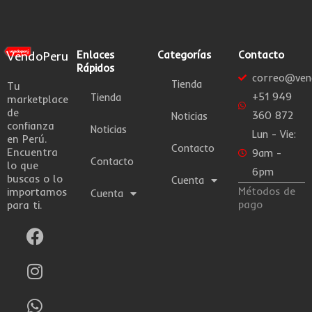
VendoPeru
Enlaces
Categorías
Contacto
Rápidos
correo@ven
Tienda
Tu
+51 949
Tienda
marketplace
de
360 872
Noticias
confianza
Noticias
Lun - Vie:
en Perú.
Contacto
Encuentra
9am -
Contacto
lo que
6pm
buscas o lo
Cuenta
Métodos de
importamos
Cuenta
pago
para ti.
F
I
W
a
n
h
c
s
a
e
t
t
b
a
s