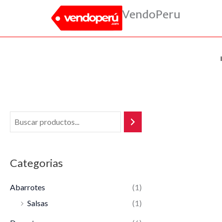
Ir
VendoPeru
al
contenido
Categorias
Abarrotes
(1)
Salsas
(1)