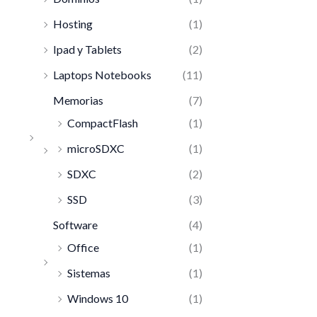
Hosting
(1)
Ipad y Tablets
(2)
Laptops Notebooks
(11)
Memorias
(7)
CompactFlash
(1)
microSDXC
(1)
SDXC
(2)
SSD
(3)
Software
(4)
Office
(1)
Sistemas
(1)
Windows 10
(1)