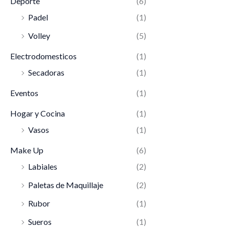
Deporte
(6)
Padel
(1)
Volley
(5)
Electrodomesticos
(1)
Secadoras
(1)
Eventos
(1)
Hogar y Cocina
(1)
Vasos
(1)
Make Up
(6)
Labiales
(2)
Paletas de Maquillaje
(2)
Rubor
(1)
Sueros
(1)