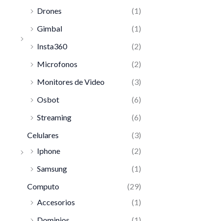
Drones
(1)
Gimbal
(1)
Insta360
(2)
Microfonos
(2)
Monitores de Video
(3)
Osbot
(6)
Streaming
(6)
Celulares
(3)
Iphone
(2)
Samsung
(1)
Computo
(29)
Accesorios
(1)
Dominios
(1)