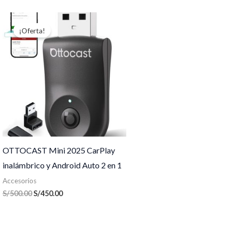
El
El
precio
precio
¡Oferta!
original
actual
era:
es:
S/500.00.
S/450.00.
OTTOCAST Mini 2025 CarPlay
inalámbrico y Android Auto 2 en 1
Accesorios
S/
500.00
S/
450.00